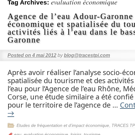
evaluation économique
Tag Archives:
Agence de l’eau Adour-Garonne 
économique et spatialisée du to
activités liés à l’eau dans le ba
Garonne
Posted on
4 mai 2012
by
blog@tracestpi.com
Après avoir réaliser l’analyse socio-é
spatialisée du tourisme et des activités d
l’eau pour l’Agence de l’eau Rhône, Mé
Corse, une étude similaire a été confié
pour le territoire de l’agence de …
Cont
→
Etudes de fréquentation et d’impact économique
,
TRACES TPI,
eau
,
evaluation économique
,
loisirs
,
tourisme