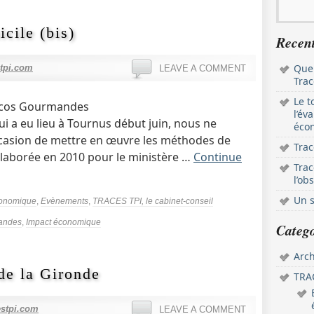
cile (bis)
Recent
Que
tpi.com
LEAVE A COMMENT
Trac
Le t
rancos Gourmandes
l’év
 a eu lieu à Tournus début juin, nous ne
écon
occasion de mettre en œuvre les méthodes de
Trac
élaborée en 2010 pour le ministère …
Continue
Trac
l’ob
Un s
économique
,
Evènements
,
TRACES TPI, le cabinet-conseil
andes
,
Impact économique
Catego
Arch
de la Gironde
TRAC
stpi.com
LEAVE A COMMENT