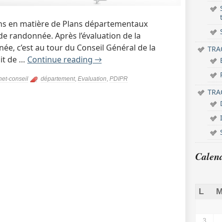
ons en matière de Plans départementaux
de randonnée. Après l’évaluation de la
ée, c’est au tour du Conseil Général de la
TRAC
it de …
Continue reading
→
et-conseil
département
,
Evaluation
,
PDIPR
TRAC
Calen
L
M
3