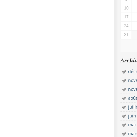
10
17
24
31
Archiv
déc
nov
nov
aoû
juil
juin
mai
mar