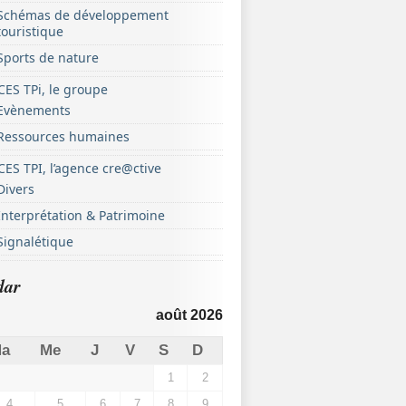
Schémas de développement
touristique
Sports de nature
ES TPi, le groupe
Evènements
Ressources humaines
ES TPI, l’agence cre@ctive
Divers
Interprétation & Patrimoine
Signalétique
dar
août 2026
a
Me
J
V
S
D
1
2
4
5
6
7
8
9