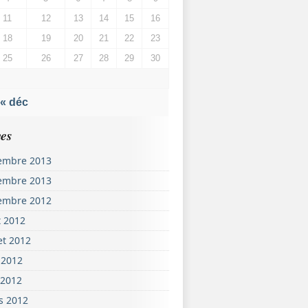
11
12
13
14
15
16
18
19
20
21
22
23
25
26
27
28
29
30
« déc
es
embre 2013
embre 2013
embre 2012
t 2012
let 2012
 2012
 2012
s 2012