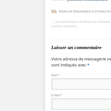
Etudes de fréquentation et d’impact 
←
Jeux d’aventure à la Maison du Tourisme
Condroz-Famenne
Laisser un commentaire
Votre adresse de messagerie ne
sont indiqués avec
*
Nom
*
E-Mail
*