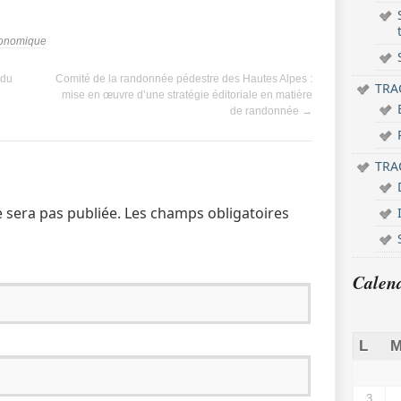
économique
 du
Comité de la randonnée pédestre des Hautes Alpes :
TRAC
mise en œuvre d’une stratégie éditoriale en matière
de randonnée
→
TRAC
 sera pas publiée. Les champs obligatoires
Calen
L
M
3