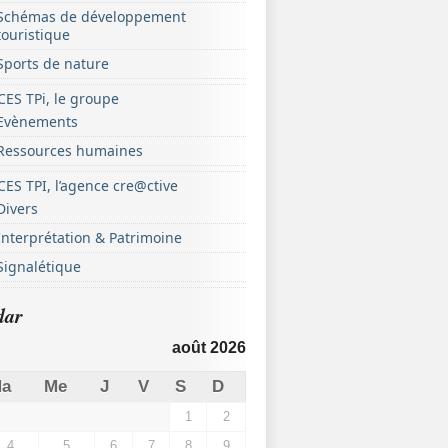
Schémas de développement
touristique
Sports de nature
ES TPi, le groupe
Evènements
Ressources humaines
ES TPI, l’agence cre@ctive
Divers
Interprétation & Patrimoine
Signalétique
dar
août 2026
a
Me
J
V
S
D
1
2
4
5
6
7
8
9