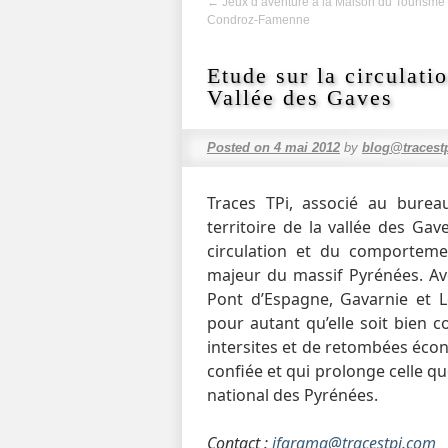
←
Jeux d’aventure à la Maison du Tourisme
Condroz-Famenne
Etude sur la circulati
Vallée des Gaves
Posted on
4 mai 2012
by
blog@tracest
Traces TPi, associé au bureau
territoire de la vallée des Gav
circulation et du comportemen
majeur du massif Pyrénées. Ave
Pont d’Espagne, Gavarnie et Lo
pour autant qu’elle soit bien 
intersites et de retombées écono
confiée et qui prolonge celle qu
national des Pyrénées.
Contact :
jfarama@tracestpi.com