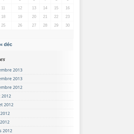
11
12
13
14
15
16
18
19
20
21
22
23
25
26
27
28
29
30
« déc
es
embre 2013
embre 2013
embre 2012
t 2012
let 2012
 2012
 2012
s 2012