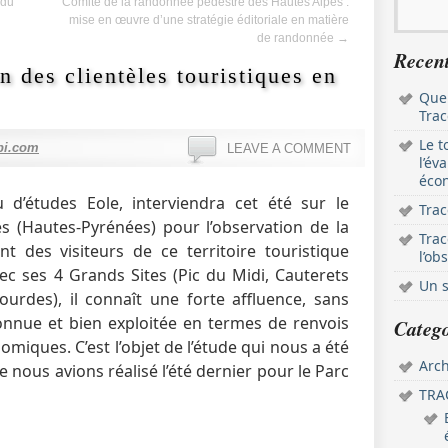
 du
Comité de la randonnée pédestre des Hautes Alpes :
mise en œuvre d’une stratégie éditoriale en matière
de randonnée
→
Recent
on des clientèles touristiques en
Que
Trac
Le t
pi.com
LEAVE A COMMENT
l’év
écon
 d’études Eole, interviendra cet été sur le
Trac
es (Hautes-Pyrénées) pour l’observation de la
Trac
t des visiteurs de ce territoire touristique
l’ob
c ses 4 Grands Sites (Pic du Midi, Cauterets
Un s
urdes), il connaît une forte affluence, sans
connue et bien exploitée en termes de renvois
Catego
miques. C’est l’objet de l’étude qui nous a été
Arch
e nous avions réalisé l’été dernier pour le Parc
TRAC