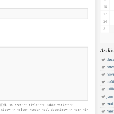
10
17
24
31
Archiv
déc
nov
nov
aoû
juil
juin
mai
HTML
:
<a href="" title=""> <abbr title="">
 cite=""> <cite> <code> <del datetime=""> <em> <i>
mar